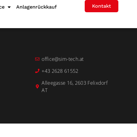
Kontakt
ce
Anlagenrückkauf
office@sim-tech.at
+43 2628 61552
Alleegasse 16, 2603 Felixdorf
AT